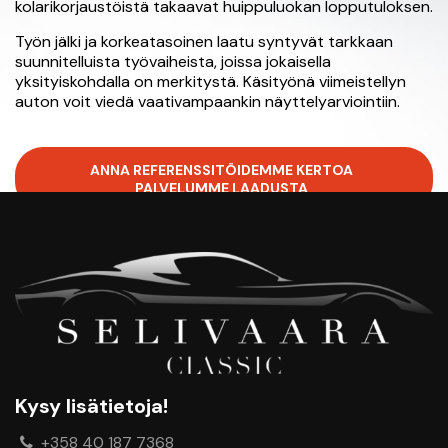
kolarikorjaustöistä takaavat huippuluokan lopputuloksen.
Työn jälki ja korkeatasoinen laatu syntyvät tarkkaan
suunnitelluista työvaiheista, joissa jokaisella
yksityiskohdalla on merkitystä. Käsityönä viimeistellyn
auton voit viedä vaativampaankin näyttelyarviointiin.
ANNA REFERENSSITÖIDEMME KERTOA
PALVELUMME LAADUSTA
Kysy lisätietoja!
+358 40 187 7368