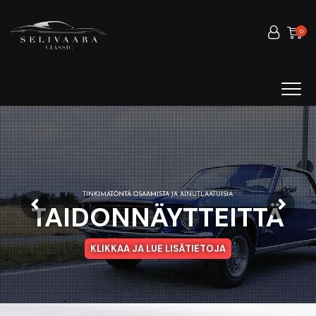
0
TINKIMÄTÖNTÄ OSAAMISTA JA AINUTLAATUISIA
TAIDONNÄYTTEITTÄ
KLIKKAA JA LUE LISÄTIETOJA