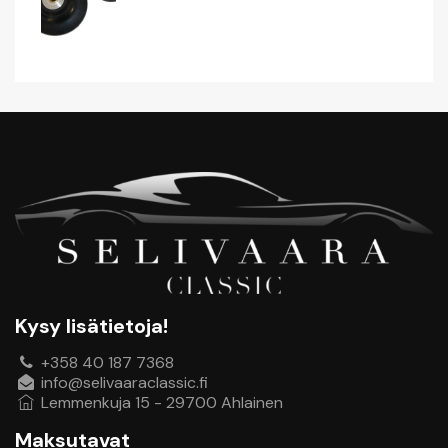
Motip Kylmä- / Irrotusspray 500 Ml
7,00
€
Puhdistusharja 23, Karkea Mm
29,00
€
Finixa Sanding Guide 400 Ml
14,00
€
Kysy lisätietoja!
+358 40 187 7368
Automaatti Pistepuikko 125 Mm
info@selivaaraclassic.fi
7,00
€
Lemmenkuja 15 - 29700 Ahlainen
Maksutavat