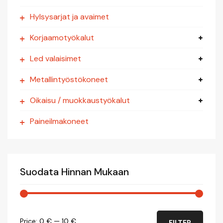
Hylsysarjat ja avaimet
Korjaamotyökalut
Led valaisimet
Metallintyöstökoneet
Oikaisu / muokkaustyökalut
Paineilmakoneet
Suodata Hinnan Mukaan
Roloc Aluslaikat 2" & 3"
8,90
€
Min
Max
Price:
0 €
—
10 €
FILTER