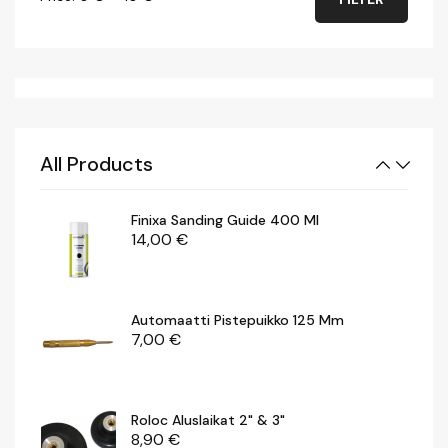
Motip Kylmä- / Irrotusspray 500 Ml
price
price
7,00
€
Puhdistusharja 23, Karkea Mm
29,00
€
All Products
Finixa Sanding Guide 400 Ml
14,00
€
Automaatti Pistepuikko 125 Mm
7,00
€
Roloc Aluslaikat 2" & 3"
8,90
€