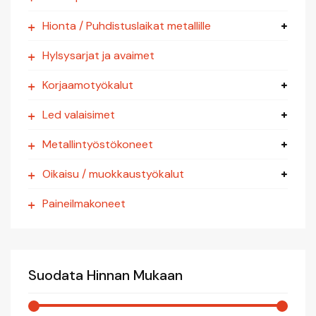
Hionta / Puhdistuslaikat metallille
Hylsysarjat ja avaimet
Korjaamotyökalut
Led valaisimet
Metallintyöstökoneet
Oikaisu / muokkaustyökalut
Paineilmakoneet
Suodata Hinnan Mukaan
Roloc Aluslaikat 2" & 3"
8,90
€