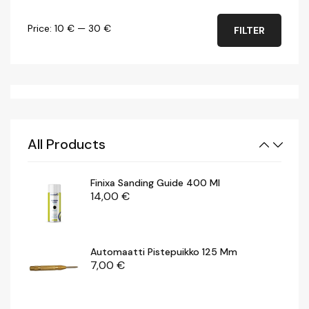
Min
Max
Price:
10 €
—
30 €
FILTER
Motip Kylmä- / Irrotusspray 500 Ml
price
price
7,00
€
Puhdistusharja 23, Karkea Mm
29,00
€
All Products
Finixa Sanding Guide 400 Ml
14,00
€
Automaatti Pistepuikko 125 Mm
7,00
€