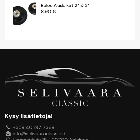
Roloc Aluslaikat 2" & 3"
8,90
€
Motip Kylmä- / Irrotusspray 500 Ml
7,00
€
Puhdistusharja 23, Karkea Mm
29,00
€
Finixa Sanding Guide 400 Ml
14,00
€
Kysy lisätietoja!
+358 40 187 7368
Automaatti Pistepuikko 125 Mm
info@selivaaraclassic.fi
7,00
€
Lemmenkuja 15 - 29700 Ahlainen