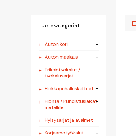
Tuotekategoriat
Auton kori
Auton maalaus
Erikoistyökalut /
työkalusarjat
Hiekkapuhalluslaitteet
Hionta / Puhdistuslaikat
metallille
Hylsysarjat ja avaimet
Korjaamotyökalut