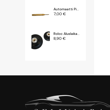
Automaatti Pistepuikko 125 Mm
7,00
€
Roloc Aluslaikat 2" & 3"
8,90
€
Motip Kylmä- / Irrotusspray 500 Ml
7,00
€
Puhdistusharja 23, Karkea Mm
29,00
€
Finixa Sanding Guide 400 Ml