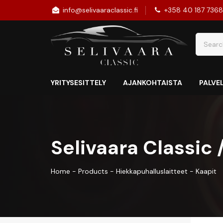
info@selivaaraclassic.fi
+358 40 187 736
YRITYSESITTELY
AJANKOHTAISTA
PALVE
Selivaara Classic
Home
-
Products
-
Hiekkapuhalluslaitteet
-
Kaapit