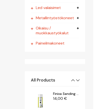
Led valaisimet
Metallintyöstökoneet
Roloc Aluslaikat 2" & 3"
8,90
€
Oikaisu /
muokkaustyökalut
Paineilmakoneet
Motip Kylmä- / Irrotusspray 500 Ml
7,00
€
Puhdistusharja 23, Karkea Mm
29,00
€
All Products
Finixa Sanding Guide 400 Ml
14,00
€