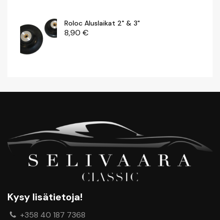
Roloc Aluslaikat 2" & 3"
8,90
€
Motip Kylmä- / Irrotusspray 500 Ml
7,00
€
Puhdistusharja 23, Karkea Mm
29,00
€
Finixa Sanding Guide 400 Ml
14,00
€
Kysy lisätietoja!
+358 40 187 7368
Automaatti Pistepuikko 125 Mm