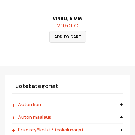
VINKU, 6 MM
20,50
€
ADD TO CART
Tuotekategoriat
Auton kori
Auton maalaus
Erikoistyökalut / työkalusarjat