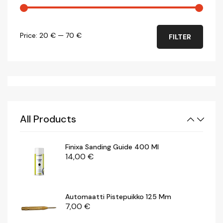
8,90
€
Min
Max
Price:
20 €
—
70 €
FILTER
Motip Kylmä- / Irrotusspray 500 Ml
price
price
7,00
€
Puhdistusharja 23, Karkea Mm
29,00
€
All Products
Finixa Sanding Guide 400 Ml
14,00
€
Automaatti Pistepuikko 125 Mm
7,00
€