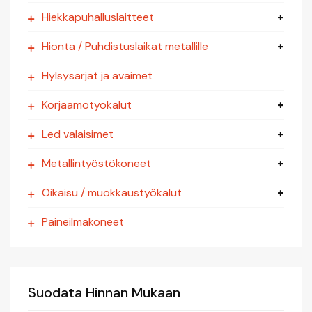
Hiekkapuhalluslaitteet
Hionta / Puhdistuslaikat metallille
Hylsysarjat ja avaimet
Korjaamotyökalut
Led valaisimet
Metallintyöstökoneet
Oikaisu / muokkaustyökalut
Paineilmakoneet
Suodata Hinnan Mukaan
Roloc Aluslaikat 2" & 3"